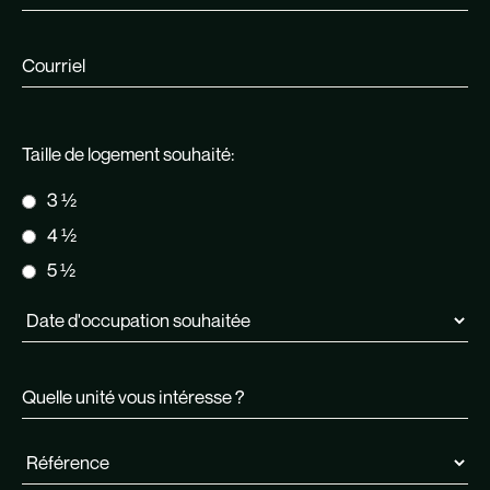
Taille de logement souhaité:
3 ½
4 ½
5 ½